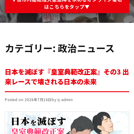
はこちらをタップ▼
カテゴリー:
政治ニュース
日本を滅ぼす『皇室典範改正案』その3 出
来レースで壊される日本の未来
Posted on
2026年7月16日
by
rj-admin