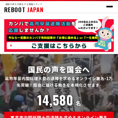
国民の声を可視化する情報メディア
REBOOT
JAPAN
国民の声を国会へ
高市早苗内閣総理大臣の退陣を求めるオンライン署名-1万
名突破！国会に届ける動きを本格化させます-
14,580
名
▼高市内閣総理大臣退陣を求めるオンライン署名