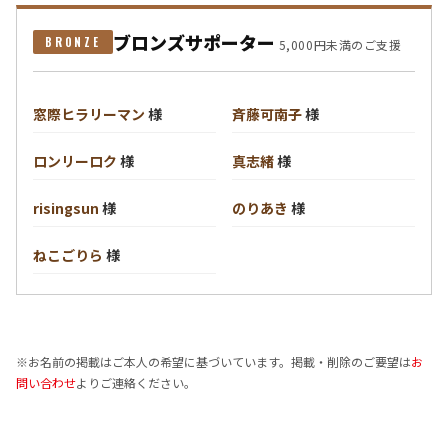
ブロンズサポーター
BRONZE
5,000円未満のご支援
窓際ヒラリーマン
様
斉藤可南子
様
ロンリーロク
様
真志緒
様
risingsun
様
のりあき
様
ねこごりら
様
※お名前の掲載はご本人の希望に基づいています。掲載・削除のご要望は
お
問い合わせ
よりご連絡ください。