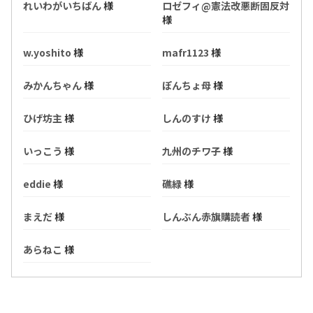
れいわがいちばん
様
ロゼフィ@憲法改悪断固反対
様
w.yoshito
様
mafr1123
様
みかんちゃん
様
ぽんちょ母
様
ひげ坊主
様
しんのすけ
様
いっこう
様
九州のチワ子
様
eddie
様
礁緑
様
まえだ
様
しんぶん赤旗購読者
様
あらねこ
様