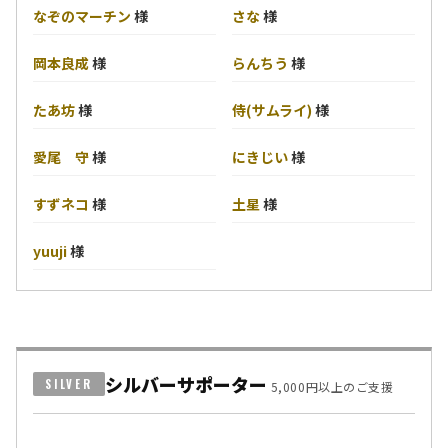
なぞのマーチン
様
さな
様
岡本良成
様
らんちう
様
たあ坊
様
侍(サムライ)
様
愛尾 守
様
にきじい
様
すずネコ
様
土星
様
yuuji
様
シルバーサポーター
SILVER
5,000円以上のご支援