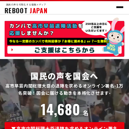
国民の声を可視化する情報メディア
REBOOT
JAPAN
国民の声を国会へ
高市早苗内閣総理大臣の退陣を求めるオンライン署名-1万
名突破！国会に届ける動きを本格化させます-
14,680
名
▼高市内閣総理大臣退陣を求めるオンライン署名